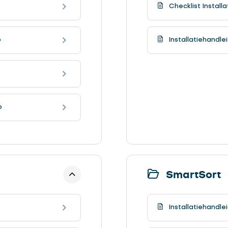
Checklist Install
p
Installatiehandl
p
SmartSort
Installatiehandle