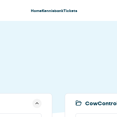
Home
Kennisbank
Tickets
CowContro