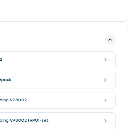
2
Vpack
eiding VP8002
iding VP8002 (VPU)-set.