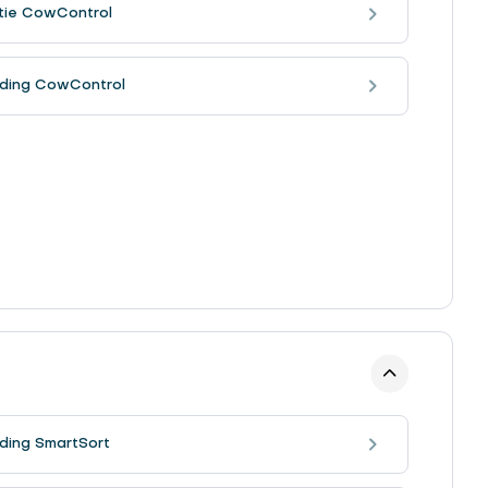
atie CowControl
eiding CowControl
iding SmartSort