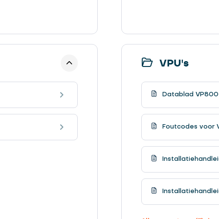
VPU's
Datablad VP800
Foutcodes voor 
Installatiehandl
Installatiehandle