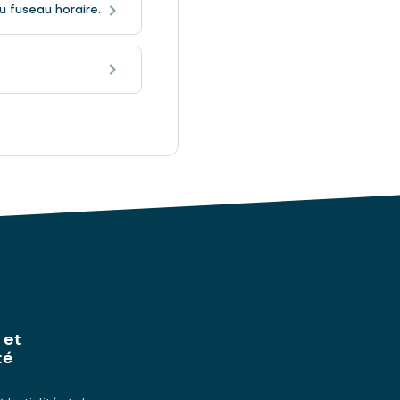
u fuseau horaire.
 et
té