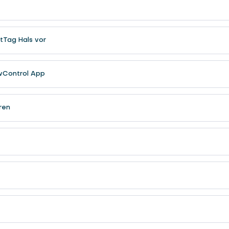
tTag Hals vor
wControl App
ren