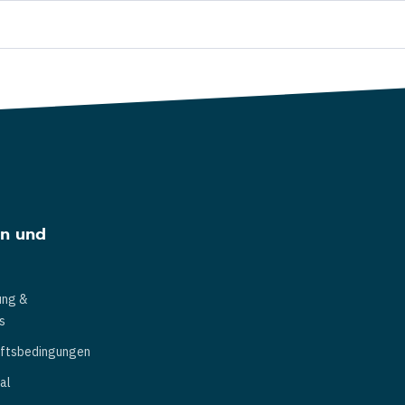
en und
ung &
s
äftsbedingungen
al